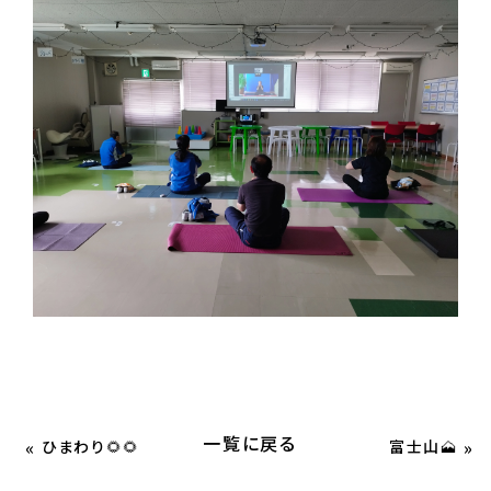
一覧に戻る
«
»
ひまわり🌻🌻
富士山🗻