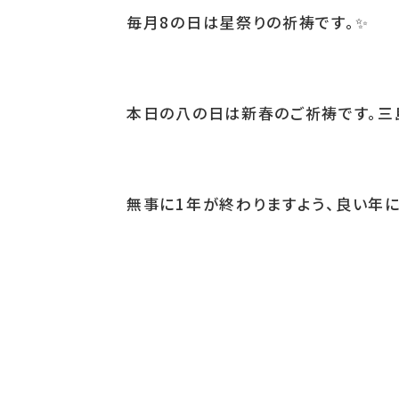
毎月
8
の日は星祭りの祈祷です。
✨
本日の八の日は新春のご祈祷です。三
無事に
1
年が終わりますよう、良い年に