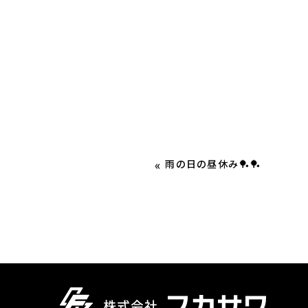
«
雨の日の昼休み🏓🏓