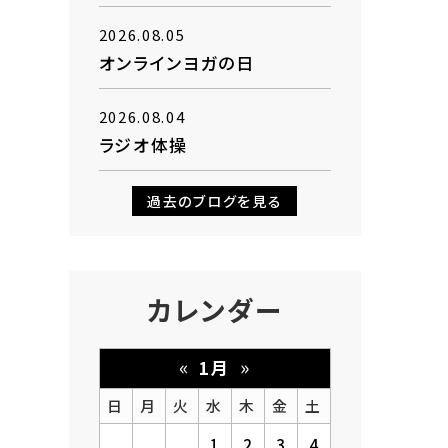
2026.08.05
オンラインヨガの日
2026.08.04
ラジオ体操
過去のブログを見る
カレンダー
«
»
1月
日
月
火
水
木
金
土
1
2
3
4