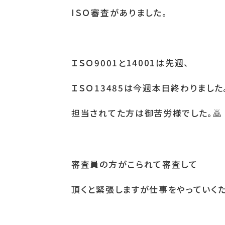
IＳＯ審査がありました。
ＩＳＯ
9001
と
14001
は先週、
ＩＳＯ
13485
は今週本日終わりました
担当されてた方は御苦労様でした。
🙇
審査員の方がこられて審査して
頂くと緊張しますが仕事をやっていく