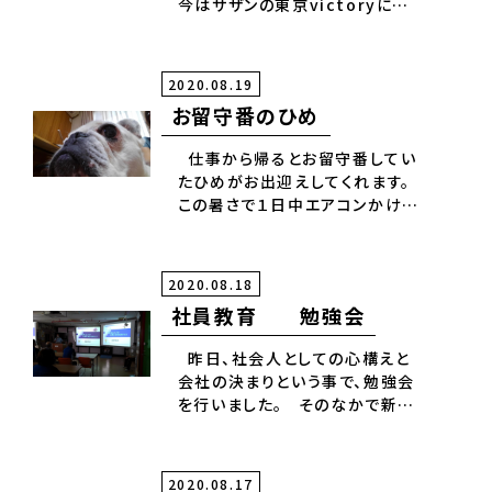
今はサザンの東京victoryに挑
戦です。なかなか難しいですが何
とか もう少しで仕上がりそうで
す。😃💕 先が見えてきました。こ
2020.08.19
れも又自分との戦いです。🎵😍🎵
お留守番のひめ
少しずつでも毎日続けて、練習
していると少し進歩が見えてきて
仕事から帰るとお留守番してい
それが励みになります。 又、頑
たひめがお出迎えしてくれます。
張ろう‼️✊‼️
この暑さで１日中エアコンかけっ
ぱなしです。🌞 元気なひめを見
ると一安心です。 少し人間もワ
ンちゃんもバテ気味😭ですね✨。
2020.08.18
社員教育 勉強会
昨日、社会人としての心構えと
会社の決まりという事で、勉強会
を行いました。 そのなかで新型
コロナを含めて対処の仕方又、会
社のルールを社員皆さんにもう一
度再確認して頂きたいという思い
2020.08.17