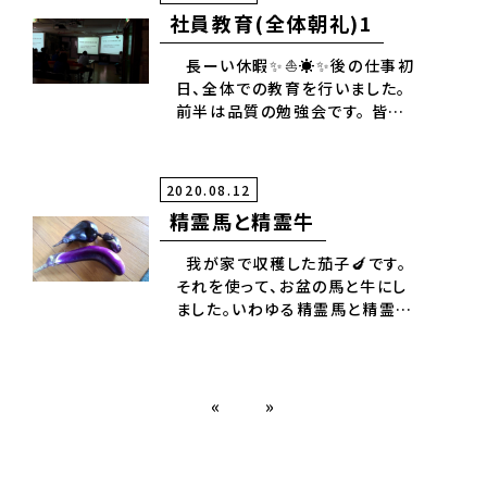
でお話しさせて 頂きました。 忘れ
社員教育(全体朝礼)1
ていた事を思い出したという、社
員もいましたので本当の意味での
長ーい休暇✨⛵☀️✨後の仕事初
社員への周知徹底ができたと思
日、全体での教育を行いました。
います。 こういう機会を設けて良
前半は品質の勉強会です。 皆さ
かったと思います。 繰り返し行っ
ん、理解しているのだけれど もう
ていく事が大切なのかなと感じま
一度、再認識、勉強した時間でし
した。
た。
2020.08.12
精霊馬と精霊牛
我が家で収穫した茄子🍆です。
それを使って、お盆の馬と牛にし
ました。いわゆる精霊馬と精霊牛
です。 お墓の清掃にも行って綺麗
にしてきました。 お盆の準備完了
しました。
«
»