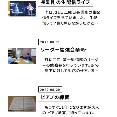
長渕剛の生配信ライブ
昨日、22日土曜日長渕剛の生配
信ライブを見ていました。 生配
信って？良く解らなかったけど体
験して少し理解できました。 元
フジテレビの笠井さんが出てきた
時はビックリしました、元気にな
2020.08.21
られて良かったです。 ８万人近く
リーダー勉強会📖👓
の人が見ていたみたいですが、コ
ロナ禍で生活が色々変わってきて
月に二回、第一製造部のリーダ
います。
ーの勉強会を行っています。📝👓
部下に対して対応の仕方、困っ
ている事などこの機会に活発な
意見交換や顧問の指導を頂いて
います。☺️‼️ 確かに今年度目標
2020.08.20
である、社員教育に多く時間がと
ピアノの練習
れて充実している気がします。🐱
もうすぐ11年になりますが大人
の ピアノ教室に通っています。