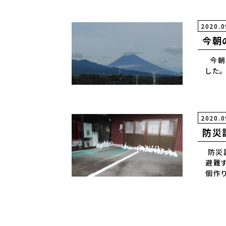
2020.0
今朝
今朝
2020.0
防災
防災
避難
個作
水害
い事、
安全