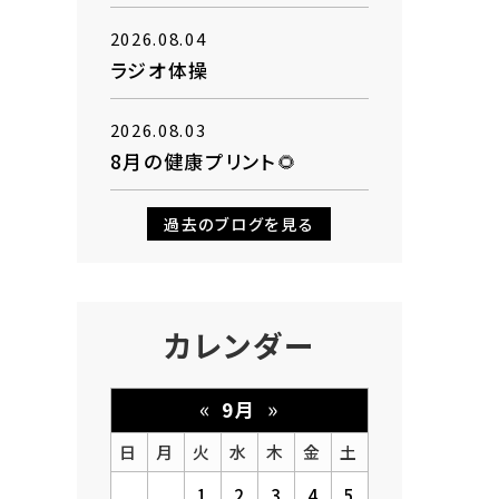
2026.08.04
ラジオ体操
2026.08.03
8月の健康プリント🌻
過去のブログを見る
カレンダー
«
»
9月
日
月
火
水
木
金
土
1
2
3
4
5