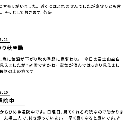
にヤモリがいました。 近くにはよれませんでしたが家守りとも言
。 そっとしておきます。👍😃
9.21
り秋🍁🎑
、急に気温が下がり秋の季節に様変わり。 今日の富士山🗻白
く見えましたが？🌠雪ですかね。 空気が澄んではっきり見えまし
た。 右側の上の方です。
9.20
通院中
からひめ🐕通院中です。 日曜日、見てくれる病院なので助かりま
。 夫婦二人で、付き添っています。 早く良くなると良いです。🎵
🎵