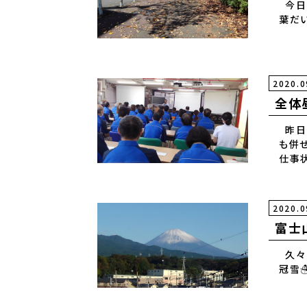
今日で
葉だ
2020.0
全体
昨日
も併せ
仕事
2020.0
富士山
久々