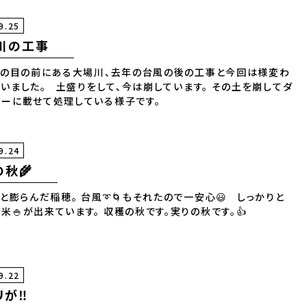
9.25
川の工事
の目の前にある大場川、去年の台風の後の工事と今回は様変わ
ていました。 土盛りをして、今は崩しています。 その土を崩してダ
ンプカーに載せて処理している様子です。
9.24
の秋🌾
と膨らんだ稲穂。 台風➰🌀もそれたので一安心😃 しっかりと
もうお米🍚が出来ています。 収穫の秋です。実りの秋です。👍
9.22
が‼️