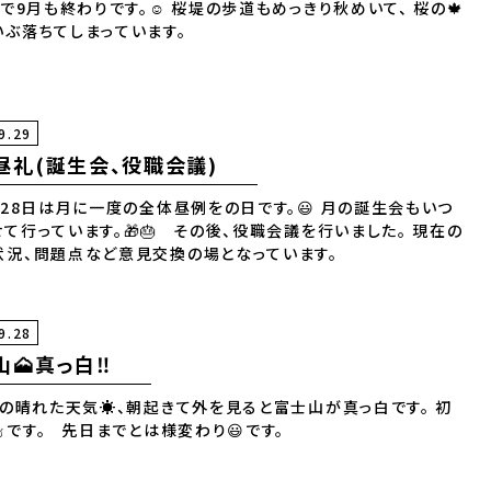
9月も終わりです。☺️ 桜堤の歩道もめっきり秋めいて、 桜の🍁
いぶ落ちてしまっています。
9.29
昼礼(誕生会、役職会議)
28日は月に一度の全体昼例をの日です。😃 月の誕生会もいつ
て行っています。🎁🎂 その後、役職会議を行いました。 現在の
状況、問題点など意見交換の場となっています。
9.28
🗻真っ白‼️
の晴れた天気☀️、朝起きて外を見ると富士山が真っ白です。 初
冠雪☃️です。 先日までとは様変わり😃です。