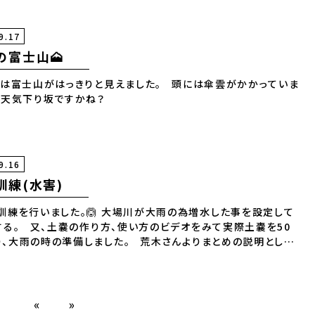
9.17
の富士山🗻
は富士山がはっきりと見えました。 頭には傘雲がかかっていま
した。 天気下り坂ですかね？
9.16
訓練(水害)
訓練を行いました。🙆 大場川が大雨の為増水した事を設定して
する。 又、土嚢の作り方、使い方のビデオをみて実際土嚢を50
り、大雨の時の準備しました。 荒木さんよりまとめの説明として、
の優先順位は 1、人👥の命 2、社会的影響(お客様に迷惑かけな
近隣の方々に迷惑かけない事 )🌱🙇💦💦 3、自社の設備🙆の
 実際になければ良い事ですが、訓練をしておくといざという時、
絶対に役立つと思いました。🎵😍🎵
«
»