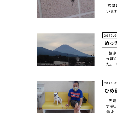
玄関
います
2020.0
めっき
朝夕
っぽ
2020.0
ひめ
先週
す😃
